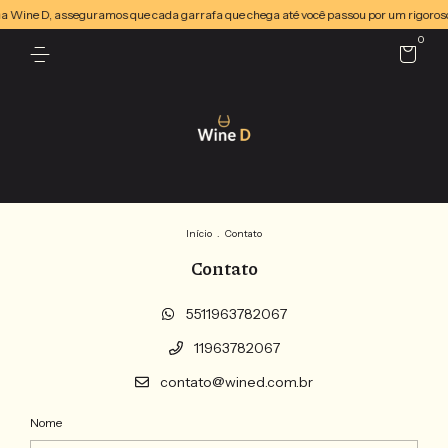
, na Wine D, asseguramos que cada garrafa que chega até você passou por um rigoros
0
Início
.
Contato
Contato
5511963782067
11963782067
contato@wined.com.br
Nome